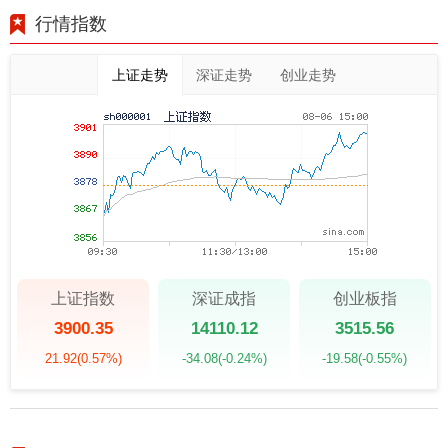
行情指数
上证走势
深证走势
创业走势
上证指数
深证成指
创业板指
3900.35
14110.12
3515.56
21.92
(0.57%)
-34.08
(-0.24%)
-19.58
(-0.55%)