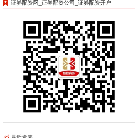
证券配资网_证券配资公司_证券配资开户
最近发表