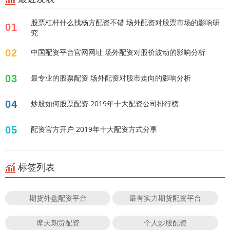
股票杠杆什么找杨方配资不错 场外配资对股票市场的影响研
01
究
02
中国配资平台官网网址 场外配资对股价波动的影响分析
03
最专业的股票配资 场外配资对股市走向的影响分析
04
炒股如何股票配资 2019年十大配资公司排行榜
05
配资官方开户 2019年十大配资方式分享
标签列表
期货外盘配资平台
最有实力期货配资平台
摩天期货配资
个人炒股配资