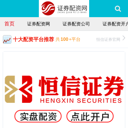
首页
证券配资网
证券配资公司
证券配资开
十大配资平台推荐
恒信证券官网
共
100
+平台