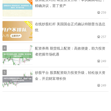
精确决议，罢了资产
259
在线炒股杠杆 美国国会正式确认特朗普当选总
统
257
4
配资券商 期货线上配资：高效便捷，助力投资
者把握市场机遇
249
5
炒股平台 股票配资助力投资升级，轻松放大资
金，开启财富增长快
249