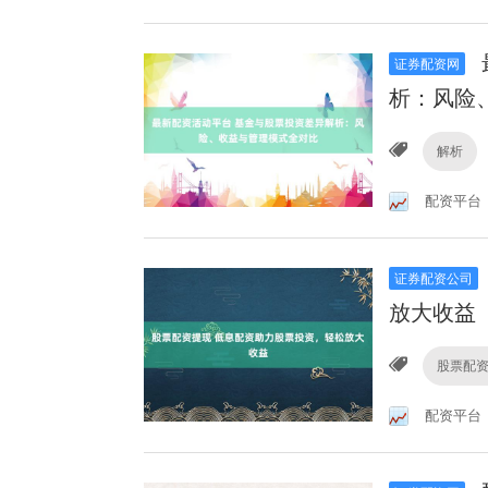
证券配资网
析：风险
解析
配资平台
证券配资公司
放大收益
股票配
配资平台