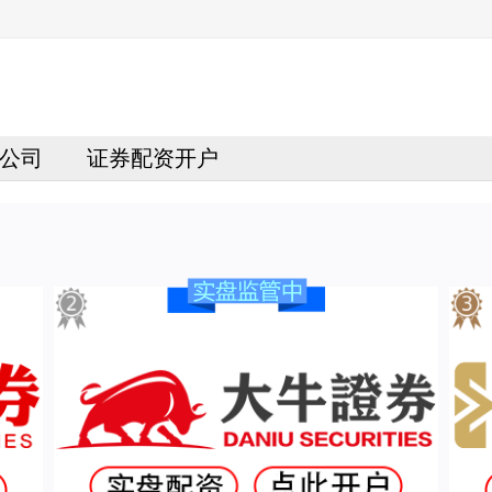
公司
证券配资开户