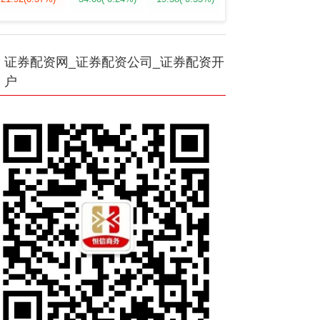
证券配资网_证券配资公司_证券配资开
户