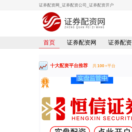
证券配资网_证券配资公司_证券配资开户
首页
证券配资网
证券配资
十大配资平台推荐
共
100
+平台