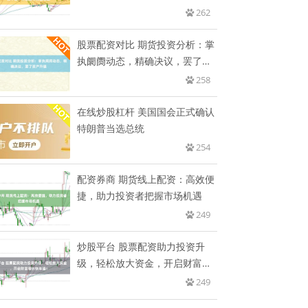
年
262
股票配资对比 期货投资分析：掌
执阛阓动态，精确决议，罢了资
产
258
在线炒股杠杆 美国国会正式确认
特朗普当选总统
254
配资券商 期货线上配资：高效便
捷，助力投资者把握市场机遇
249
炒股平台 股票配资助力投资升
级，轻松放大资金，开启财富增
长快
249