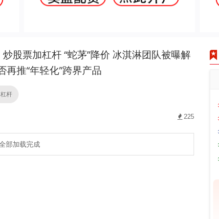
炒股票加杠杆 “蛇茅”降价 冰淇淋团队被曝解
否再推“年轻化”跨界产品
加杠杆
225
全部加载完成