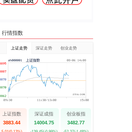
行情指数
上证走势
深证走势
创业走势
上证指数
深证成指
创业板指
3883.44
14004.75
3482.77
5.01
(0.13%)
-139.45
(-0.99%)
-52.37
(-1.48%)