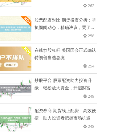
年
262
股票配资对比 期货投资分析：掌
执阛阓动态，精确决议，罢了资
产
258
在线炒股杠杆 美国国会正式确认
特朗普当选总统
254
炒股平台 股票配资助力投资升
级，轻松放大资金，开启财富增
长快
249
配资券商 期货线上配资：高效便
捷，助力投资者把握市场机遇
248