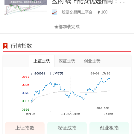
盘的 线上配资优选指南：挑
选最佳配资平台，助力投资
股票交易网上平台
160
收益最大化
全部加载完成
行情指数
上证走势
深证走势
创业走势
上证指数
深证成指
创业板指