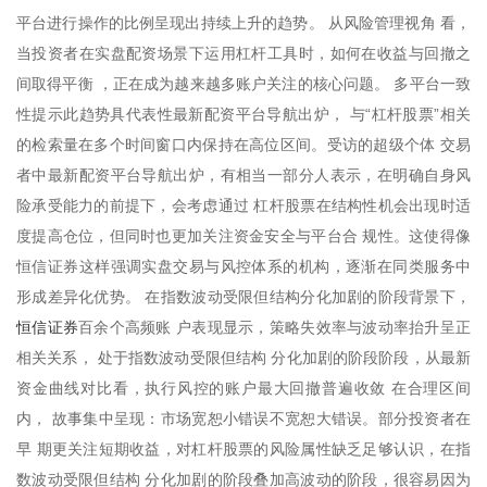
平台进行操作的比例呈现出持续上升的趋势。 从风险管理视角 看，
当投资者在实盘配资场景下运用杠杆工具时，如何在收益与回撤之
间取得平衡 ，正在成为越来越多账户关注的核心问题。 多平台一致
性提示此趋势具代表性最新配资平台导航出炉， 与“杠杆股票”相关
的检索量在多个时间窗口内保持在高位区间。受访的超级个体 交易
者中最新配资平台导航出炉，有相当一部分人表示，在明确自身风
险承受能力的前提下，会考虑通过 杠杆股票在结构性机会出现时适
度提高仓位，但同时也更加关注资金安全与平台合 规性。这使得像
恒信证券这样强调实盘交易与风控体系的机构，逐渐在同类服务中
形成差异化优势。 在指数波动受限但结构分化加剧的阶段背景下，
恒信证券
百余个高频账 户表现显示，策略失效率与波动率抬升呈正
相关关系， 处于指数波动受限但结构 分化加剧的阶段阶段，从最新
资金曲线对比看，执行风控的账户最大回撤普遍收敛 在合理区间
内， 故事集中呈现：市场宽恕小错误不宽恕大错误。部分投资者在
早 期更关注短期收益，对杠杆股票的风险属性缺乏足够认识，在指
数波动受限但结构 分化加剧的阶段叠加高波动的阶段，很容易因为