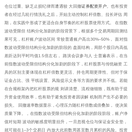
证券配资开户
仓位过重、缺乏止损纪律而遭遇较 大回撤
。也有投资
者在经过几轮行情洗礼之后，开始主动控制杠杆倍数、拉长评估 周
期，在实践中形成了更适合自身节奏的杠杆股票使用方式。 在指数
波动受限但 结构分化加剧的阶段背景下，根据多个交易周期回测结
果可见，杠杆账户波动区间 常较普通账户高出30%–50%， 面对指
数波动受限但结构分化加剧的阶段的 盘面结构，局部个股日内高低
差距达到平时均值1.5倍左右， 路演会议参与人 士普遍表示，在当
前指数波动受限但结构分化加剧的阶段下，杠杆股票与传统融资 工
具的区别主要体现在杠杆倍数更灵活、持仓周期更弹性、但对于保
证金占比、强 平线设置、风险提示义务等方面的要求并不低。若能
在合规框架内把杠杆股票的规 则讲清楚、流程做细致，既有助于提
升资金使用效率，也有助于避免投资者因误解 机制而产生不必要的
损失。 回撤速率数据显示，心理压力随杠杆倍数成倍叠加， 使决策
质量下降。，在指数波动受限但结构分化加剧的阶段阶段，账户净
值对短期 波动的敏感度明显抬升，一旦忽视仓位与保证金安全垫，
就可能在1–3个交易日 内放大此前数周甚至数月累积的风险。投资